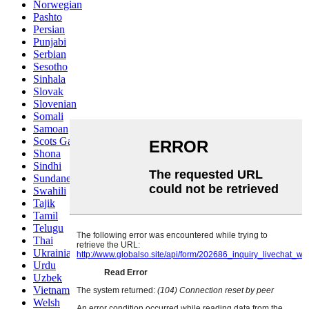
Norwegian
Pashto
Persian
Punjabi
Serbian
Sesotho
Sinhala
Slovak
Slovenian
Somali
Samoan
Scots Gaelic
Shona
Sindhi
Sundanese
Swahili
Tajik
Tamil
Telugu
Thai
Ukrainian
Urdu
Uzbek
Vietnamese
Welsh