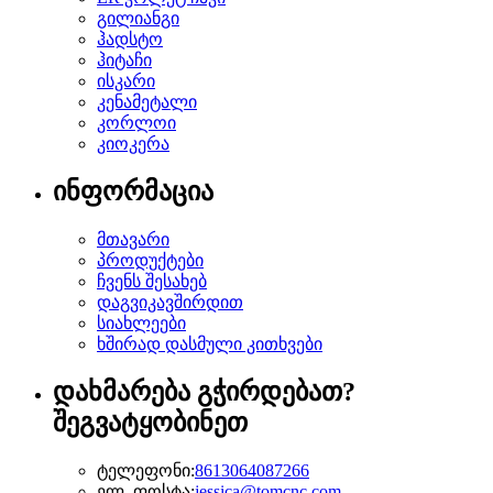
გილიანგი
ჰადსტო
ჰიტაჩი
ისკარი
კენამეტალი
კორლოი
კიოკერა
ინფორმაცია
მთავარი
პროდუქტები
ჩვენს შესახებ
დაგვიკავშირდით
სიახლეები
ხშირად დასმული კითხვები
დახმარება გჭირდებათ?
შეგვატყობინეთ
ტელეფონი:
8613064087266
ელ. ფოსტა:
jessica@tomcnc.com