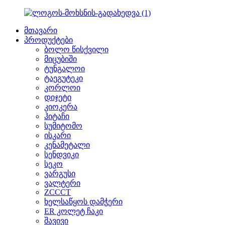
მთავარი
პროდუქტები
ბოლო წისქვილი
მიცუბიში
ტუნგალოი
ტაეგუტეკი
კორლოი
დიჯეტი
კიოკერა
ჰიტაჩი
სუმიტომო
ისკარი
კენამეტალი
სენდვიკი
სეკო
ვარგუსი
ვალტერი
ZCCCT
ხელსაწყოს დამჭერი
ER კოლეტ ჩაკი
შავივი