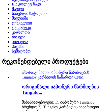
ER კოლეტ ჩაკი
შავივი
საბურღი საჭრელი
მიცუბიში
ტუნგალოი
ტაეგუტეკი
კორლოი
დიჯეტი
კიოკერა
ჰიტაჩი
სუმიტომო
რეკომენდებული პროდუქტები
ორიგინალი იაპონური წარმოების
Tungalo...
მახასიათებლები: 1). იაპონური Tungaloy
ბრენდი; 2). Tungaloy კარბიდის ჩანართები