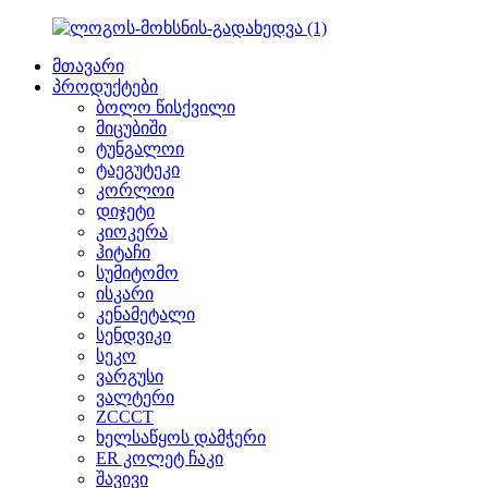
მთავარი
პროდუქტები
ბოლო წისქვილი
მიცუბიში
ტუნგალოი
ტაეგუტეკი
კორლოი
დიჯეტი
კიოკერა
ჰიტაჩი
სუმიტომო
ისკარი
კენამეტალი
სენდვიკი
სეკო
ვარგუსი
ვალტერი
ZCCCT
ხელსაწყოს დამჭერი
ER კოლეტ ჩაკი
შავივი