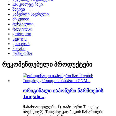
ER კოლეტ ჩაკი
შავივი
საბურღი საჭრელი
მიცუბიში
ტუნგალოი
ტაეგუტეკი
კორლოი
დიჯეტი
კიოკერა
ჰიტაჩი
სუმიტომო
რეკომენდებული პროდუქტები
ორიგინალი იაპონური წარმოების
Tungalo...
მახასიათებლები: 1). იაპონური Tungaloy
ბრენდი; 2). Tungaloy კარბიდის ჩანართები