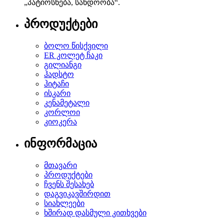
„პატიოსნება, სანდოობა“.
პროდუქტები
ბოლო წისქვილი
ER კოლეტ ჩაკი
გილიანგი
ჰადსტო
ჰიტაჩი
ისკარი
კენამეტალი
კორლოი
კიოკერა
ინფორმაცია
მთავარი
პროდუქტები
ჩვენს შესახებ
დაგვიკავშირდით
სიახლეები
ხშირად დასმული კითხვები